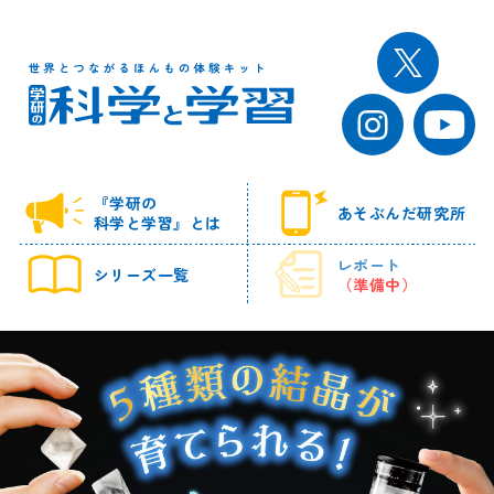
『学研の
あそぶんだ研究所
科学と学習』とは
レポート
シリーズ一覧
（準備中）