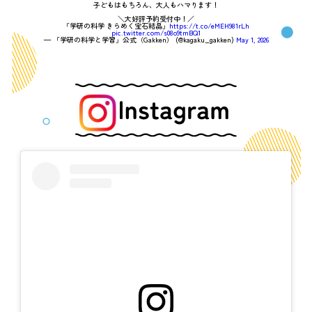
子どもはもちろん、大人もハマります！
＼大好評予約受付中！／
「学研の科学 きらめく宝石結晶」
https://t.co/eMEH981rLh
pic.twitter.com/s08o9tmBQ1
— 「学研の科学と学習」公式（Gakken） (@kagaku_gakken)
May 1, 2026