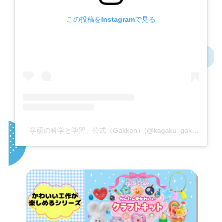
この投稿をInstagramで見る
「学研の科学と学習」公式（Gakken）(@kagaku_gakken)がシェアした投稿